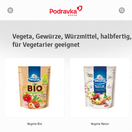
N
S
a
u
v
c
i
g
h
a
m
t
a
i
s
o
Vegeta, Gewürze, Würzmittel, halbfertig,
n
c
h
für Vegetarier geeignet
i
n
e
Vegeta Bio
Vegeta Natur