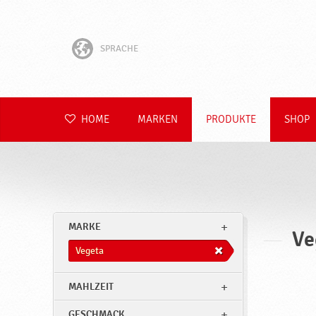
SPRACHE
English
Hrvatski
HOME
MARKEN
PRODUKTE
SHOP
Slovenščina
Čeština
Slovenčina
MARKE
Ve
Polski
Vegeta
Română
MAHLZEIT
GESCHMACK