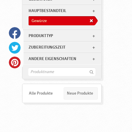
HAUPTBESTANDTEIL
Gewürze
PRODUKTTYP
ZUBEREITUNGSZEIT
ANDERE EIGENSCHAFTEN
F
i
n
d
e
Alle Produkte
Neue Produkte
n