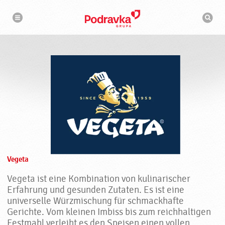
N
S
a
u
v
c
i
g
h
a
m
t
a
i
s
o
n
c
h
i
n
e
Vegeta
Vegeta ist eine Kombination von kulinarischer
Erfahrung und gesunden Zutaten. Es ist eine
universelle Würzmischung für schmackhafte
Gerichte. Vom kleinen Imbiss bis zum reichhaltigen
Festmahl verleiht es den Speisen einen vollen,