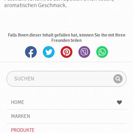
aromatischen Geschmack.
Falls Ihnen dieser Inhalt gefallen hat, können Sie ihn mit Ihren
Freunden teilen
S
S
u
u
F
c
c
i
h
h
e
b
n
HOME
n
e
d
g
e
r
MARKEN
n
i
f
PRODUKTE
f