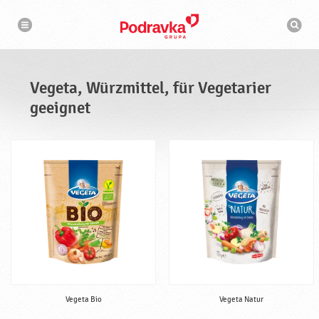
N
S
a
u
v
c
i
g
h
a
m
t
a
i
s
o
Vegeta, Würzmittel, für Vegetarier
n
c
h
geeignet
i
n
e
Vegeta Bio
Vegeta Natur