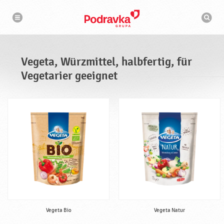
N
S
a
u
v
c
i
g
h
a
m
t
a
i
s
o
Vegeta, Würzmittel, halbfertig, für
n
c
h
Vegetarier geeignet
i
n
e
Vegeta Bio
Vegeta Natur