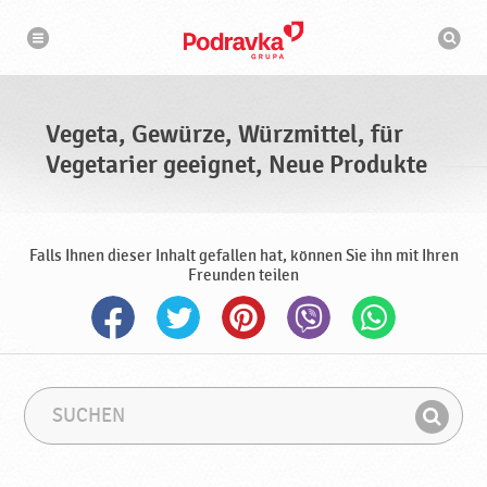
N
S
a
u
v
c
i
g
h
a
m
t
a
i
s
o
Vegeta, Gewürze, Würzmittel, für
n
c
h
Vegetarier geeignet, Neue Produkte
i
n
e
Falls Ihnen dieser Inhalt gefallen hat, können Sie ihn mit Ihren
Freunden teilen
S
S
u
u
F
c
c
i
h
h