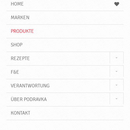
e
b
n
HOME
n
e
d
g
e
r
MARKEN
n
i
f
PRODUKTE
f
SHOP
REZEPTE
F&E
VERANTWORTUNG
ÜBER PODRAVKA
KONTAKT