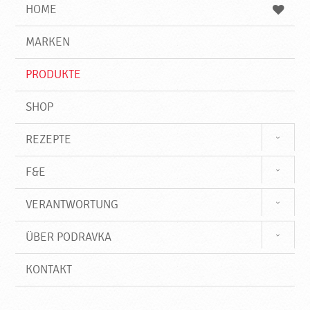
e
b
n
HOME
n
e
d
g
e
r
MARKEN
n
i
f
PRODUKTE
f
SHOP
REZEPTE
F&E
VERANTWORTUNG
ÜBER PODRAVKA
KONTAKT