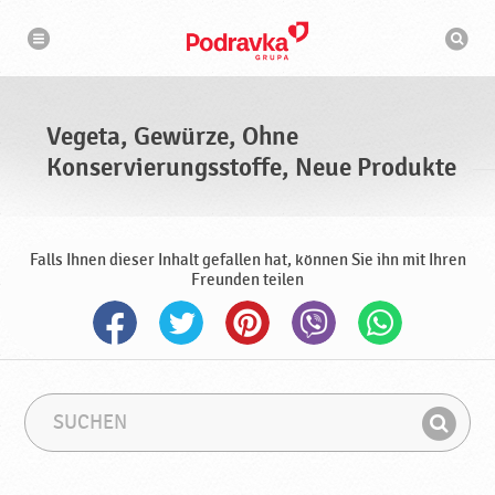
N
S
a
u
v
c
i
g
h
a
m
t
a
i
s
o
Vegeta, Gewürze, Ohne
n
c
h
Konservierungsstoffe, Neue Produkte
i
n
e
Falls Ihnen dieser Inhalt gefallen hat, können Sie ihn mit Ihren
Freunden teilen
S
S
u
u
F
c
c
i
h
h