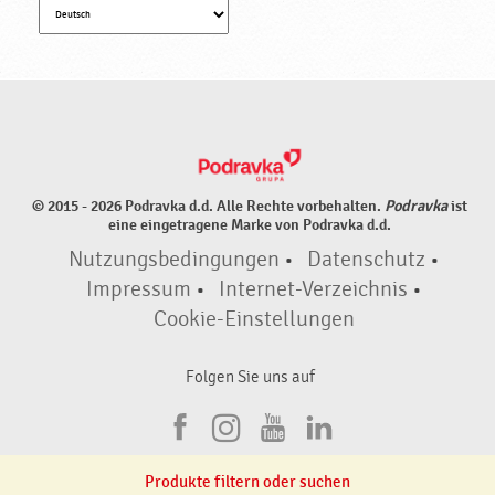
© 2015 - 2026 Podravka d.d. Alle Rechte vorbehalten.
Podravka
ist
eine eingetragene Marke von Podravka d.d.
Nutzungsbedingungen
•
Datenschutz
•
Impressum
•
Internet-Verzeichnis
•
Cookie-Einstellungen
Folgen Sie uns auf
F
I
Y
L
a
n
o
i
Produkte filtern oder suchen