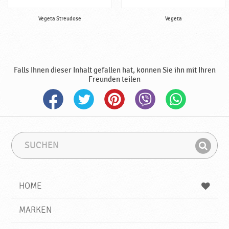
Vegeta Streudose
Vegeta
Falls Ihnen dieser Inhalt gefallen hat, können Sie ihn mit Ihren
Freunden teilen
S
S
u
u
F
c
c
i
h
h
e
b
n
HOME
n
e
d
g
e
r
MARKEN
n
i
f