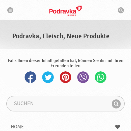
N
S
a
u
v
c
i
g
h
a
m
t
a
i
s
o
Podravka, Fleisch, Neue Produkte
n
c
h
i
n
e
Falls Ihnen dieser Inhalt gefallen hat, können Sie ihn mit Ihren
Freunden teilen
S
S
u
u
F
c
c
i
h
h
e
b
n
HOME
n
e
d