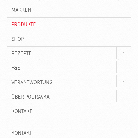
g
e
r
MARKEN
n
i
f
PRODUKTE
f
SHOP
REZEPTE
F&E
VERANTWORTUNG
ÜBER PODRAVKA
KONTAKT
KONTAKT