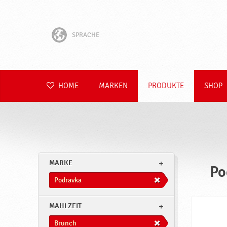
SPRACHE
English
Hrvatski
HOME
MARKEN
PRODUKTE
SHOP
Slovenščina
Čeština
Slovenčina
MARKE
Po
Polski
Podravka
Română
MAHLZEIT
Brunch