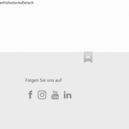
erfrühstücksfleisch
Folgen Sie uns auf
I
F
n
Y
L
a
s
o
i