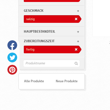
GESCHMACK
salzig
HAUPTBESTANDTEIL
ZUBEREITUNGSZEIT
fertig
F
i
n
d
e
Alle Produkte
Neue Produkte
n