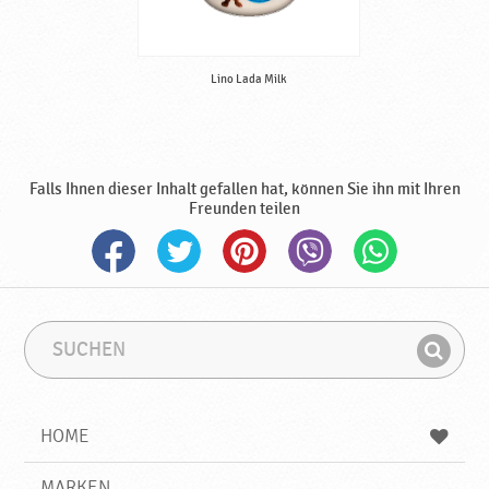
Lino Lada Milk
Falls Ihnen dieser Inhalt gefallen hat, können Sie ihn mit Ihren
Freunden teilen
S
S
u
u
F
c
c
i
h
h
e
b
n
HOME
n
e
d
g
e
r
MARKEN