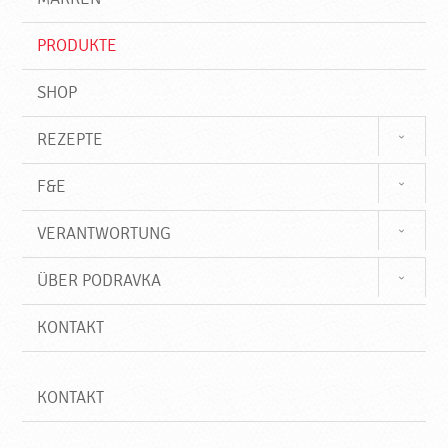
n
i
f
PRODUKTE
f
SHOP
REZEPTE
F&E
VERANTWORTUNG
ÜBER PODRAVKA
KONTAKT
KONTAKT