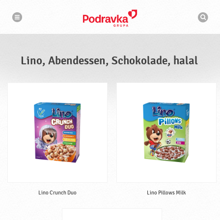
N
S
a
u
v
c
i
g
h
a
m
t
a
i
s
o
Lino, Abendessen, Schokolade, halal
n
c
h
i
n
e
Lino Crunch Duo
Lino Pillows Milk