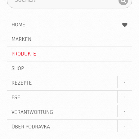
u
u
F
c
c
i
h
h
e
b
n
HOME
n
e
d
g
e
r
MARKEN
n
i
f
PRODUKTE
f
SHOP
REZEPTE
F&E
VERANTWORTUNG
ÜBER PODRAVKA