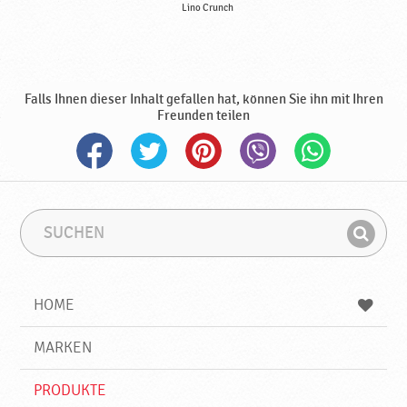
Lino Crunch
Falls Ihnen dieser Inhalt gefallen hat, können Sie ihn mit Ihren
Freunden teilen
S
S
u
u
F
c
c
i
h
h
e
b
n
HOME
n
e
d
g
e
r
MARKEN
n
i
f
PRODUKTE
f