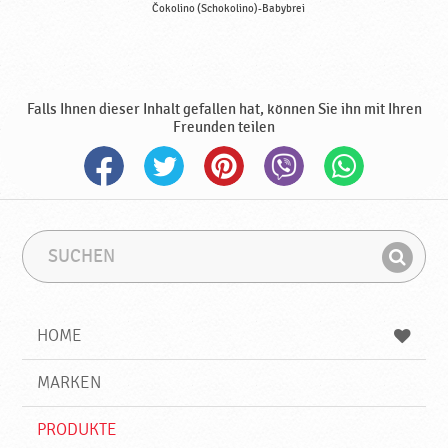
Čokolino (Schokolino)-Babybrei
Falls Ihnen dieser Inhalt gefallen hat, können Sie ihn mit Ihren
Freunden teilen
S
S
u
u
F
c
c
i
h
h
e
b
n
HOME
n
e
d
g
e
r
MARKEN
n
i
f
PRODUKTE
f