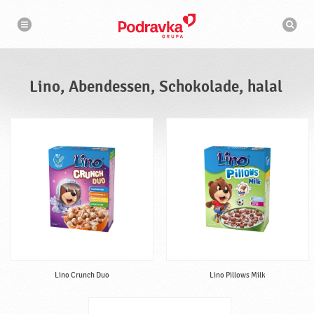
N
S
a
u
v
c
i
g
h
a
m
t
a
i
s
o
Lino, Abendessen, Schokolade, halal
n
c
h
i
n
e
Lino Crunch Duo
Lino Pillows Milk