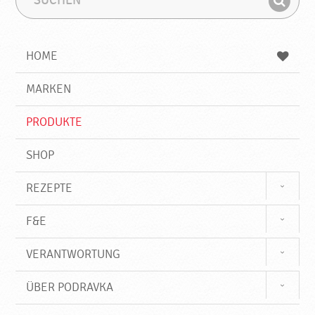
u
u
F
c
c
i
h
h
e
b
n
HOME
n
e
d
g
e
r
MARKEN
n
i
f
PRODUKTE
f
SHOP
REZEPTE
F&E
VERANTWORTUNG
ÜBER PODRAVKA