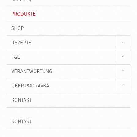
n
i
f
PRODUKTE
f
SHOP
REZEPTE
F&E
VERANTWORTUNG
ÜBER PODRAVKA
KONTAKT
KONTAKT