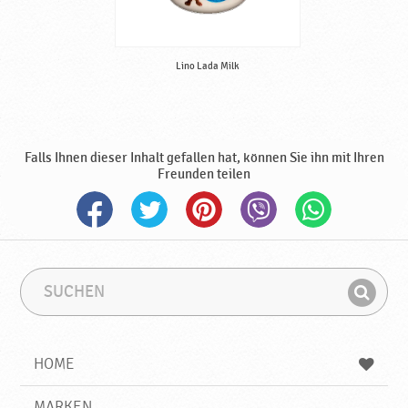
Lino Lada Milk
Falls Ihnen dieser Inhalt gefallen hat, können Sie ihn mit Ihren
Freunden teilen
S
S
u
u
F
c
c
i
h
h
e
b
n
HOME
n
e
d
g
e
r
MARKEN