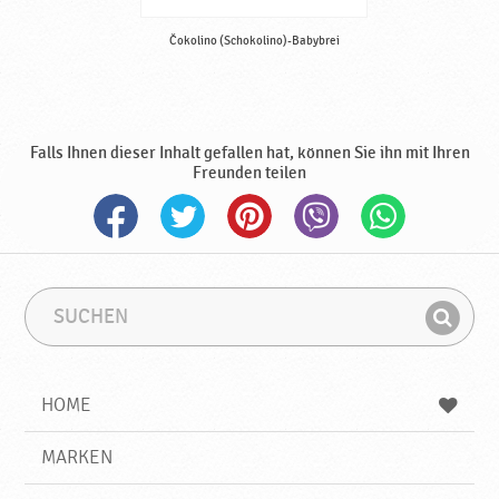
Čokolino (Schokolino)-Babybrei
Falls Ihnen dieser Inhalt gefallen hat, können Sie ihn mit Ihren
Freunden teilen
S
S
u
u
F
c
c
i
h
h
e
b
n
HOME
n
e
d
g
e
r
MARKEN
n
i
f