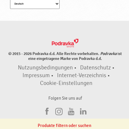
© 2015 - 2026 Podravka d.d. Alle Rechte vorbehalten.
Podravka
ist
eine eingetragene Marke von Podravka d.d.
Nutzungsbedingungen
•
Datenschutz
•
Impressum
•
Internet-Verzeichnis
•
Cookie-Einstellungen
Folgen Sie uns auf
F
I
Y
L
a
n
o
i
Produkte filtern oder suchen