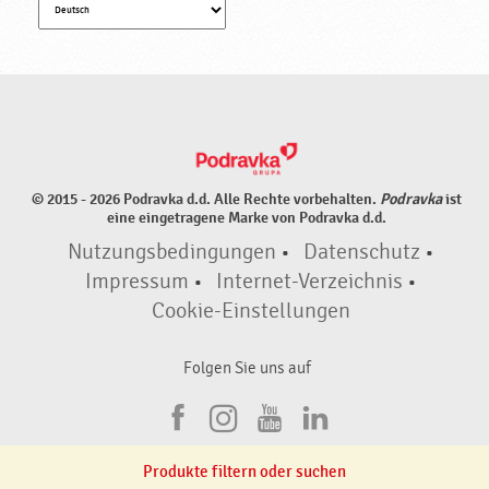
© 2015 - 2026 Podravka d.d. Alle Rechte vorbehalten.
Podravka
ist
eine eingetragene Marke von Podravka d.d.
Nutzungsbedingungen
•
Datenschutz
•
Impressum
•
Internet-Verzeichnis
•
Cookie-Einstellungen
Folgen Sie uns auf
F
I
Y
L
a
n
o
i
Produkte filtern oder suchen