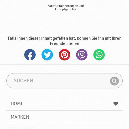
Fant für Bohnensuppe und
Eintopfgerichte
Falls Ihnen dieser Inhalt gefallen hat, können Sie ihn mit Ihren
Freunden teilen
S
S
u
u
F
c
c
i
h
h
e
b
n
HOME
n
e
d
g
e
r
MARKEN
n
i
f