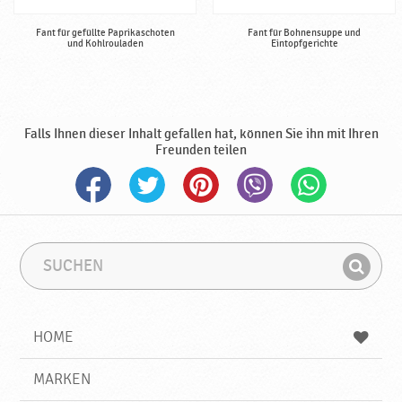
Fant für gefüllte Paprikaschoten
Fant für Bohnensuppe und
und Kohlrouladen
Eintopfgerichte
Falls Ihnen dieser Inhalt gefallen hat, können Sie ihn mit Ihren
Freunden teilen
S
S
u
u
F
c
c
i
h
h
e
b
n
HOME
n
e
d
g
e
r
MARKEN
n
i