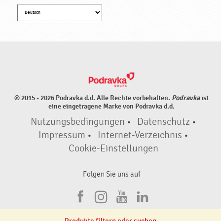
© 2015 - 2026 Podravka d.d. Alle Rechte vorbehalten.
Podravka
ist
eine eingetragene Marke von Podravka d.d.
Nutzungsbedingungen
•
Datenschutz
•
Impressum
•
Internet-Verzeichnis
•
Cookie-Einstellungen
Folgen Sie uns auf
F
I
Y
L
a
n
o
i