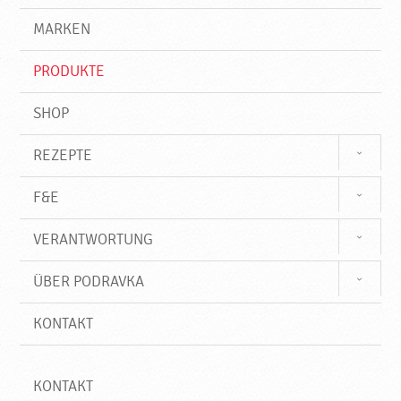
g
e
r
MARKEN
n
i
f
PRODUKTE
f
SHOP
REZEPTE
F&E
VERANTWORTUNG
ÜBER PODRAVKA
KONTAKT
KONTAKT