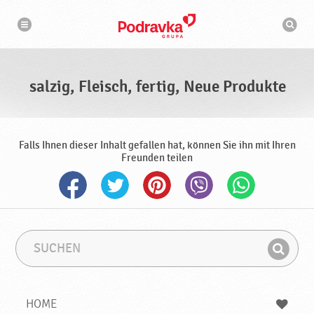
N
S
a
u
v
c
i
g
h
a
m
t
a
i
s
o
salzig, Fleisch, fertig, Neue Produkte
n
c
h
i
n
e
Falls Ihnen dieser Inhalt gefallen hat, können Sie ihn mit Ihren
Freunden teilen
S
S
u
u
F
c
c
i
h
h
e
b
n
HOME
n
e
d