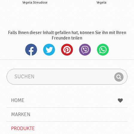
Vegeta Streudose
Vegeta
Falls Ihnen dieser Inhalt gefallen hat, können Sie ihn mit Ihren
Freunden teilen
S
S
u
u
F
c
c
i
h
h
e
b
n
HOME
n
e
d
g
e
r
MARKEN
n
i
f
PRODUKTE
f