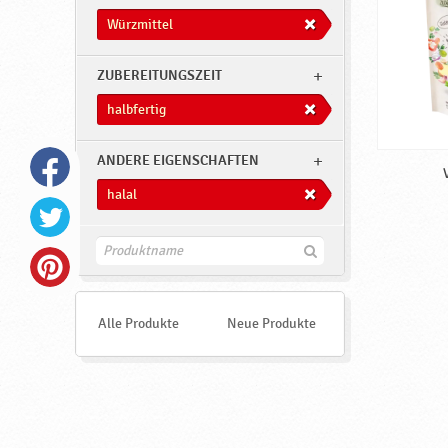
Würzmittel
ZUBEREITUNGSZEIT
halbfertig
ANDERE EIGENSCHAFTEN
halal
F
i
n
d
e
Alle Produkte
Neue Produkte
n