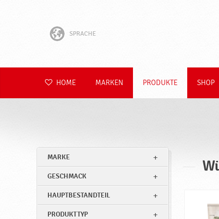
SPRACHE
English
Hrvatski
HOME
MARKEN
PRODUKTE
SHOP
Slovenščina
Čeština
Slovenčina
MARKE
Wü
Polski
GESCHMACK
Română
HAUPTBESTANDTEIL
PRODUKTTYP