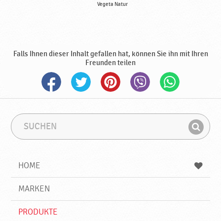
Vegeta Natur
Falls Ihnen dieser Inhalt gefallen hat, können Sie ihn mit Ihren
Freunden teilen
S
S
u
u
F
c
c
i
h
h
e
b
n
HOME
n
e
d
g
e
r
MARKEN
n
i
f
PRODUKTE
f