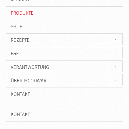
n
i
f
PRODUKTE
f
SHOP
REZEPTE
F&E
VERANTWORTUNG
ÜBER PODRAVKA
KONTAKT
KONTAKT