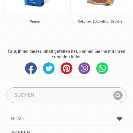
Vegeta
Čokolino (Schokolino)-Babybrei
Falls Ihnen dieser Inhalt gefallen hat, können Sie ihn mit Ihren
Freunden teilen
S
S
u
u
F
c
c
i
h
h
e
b
n
HOME
n
e
d
g
e
r
MARKEN