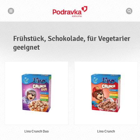
N
S
a
u
v
c
i
g
h
a
m
t
a
i
s
o
Frühstück, Schokolade, für Vegetarier
n
c
h
geeignet
i
n
e
Lino Crunch Duo
Lino Crunch