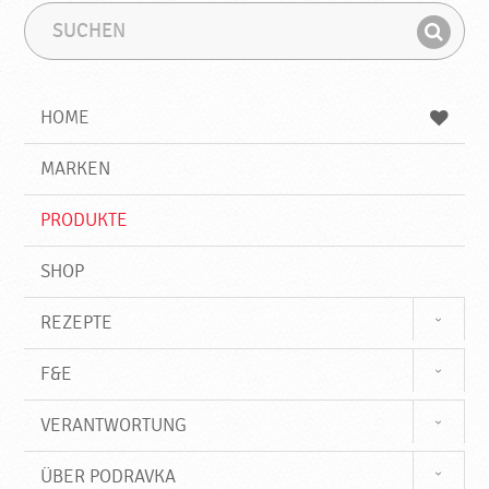
S
S
u
u
F
c
c
i
h
h
e
b
n
HOME
n
e
d
g
e
r
MARKEN
n
i
f
PRODUKTE
f
SHOP
REZEPTE
F&E
VERANTWORTUNG
ÜBER PODRAVKA