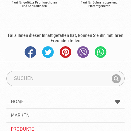
Fant für gefüllte Paprikaschoten
Fant für Bohnensuppe und
und Kohlrouladen
Eintopfgerichte
Falls Ihnen dieser Inhalt gefallen hat, können Sie ihn mit Ihren
Freunden teilen
S
S
u
u
F
c
c
i
h
h
e
b
n
HOME
n
e
d
g
e
r
MARKEN
n
i
f
PRODUKTE
f