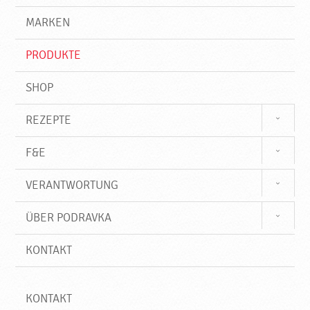
g
e
r
MARKEN
n
i
f
PRODUKTE
f
SHOP
REZEPTE
F&E
VERANTWORTUNG
ÜBER PODRAVKA
KONTAKT
KONTAKT