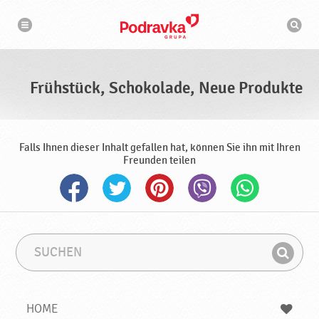
N
S
a
u
v
c
i
g
h
a
m
t
a
i
s
o
Frühstück, Schokolade, Neue Produkte
n
c
h
i
n
e
Falls Ihnen dieser Inhalt gefallen hat, können Sie ihn mit Ihren
Freunden teilen
S
S
u
u
F
c
c
i
h
h
e
b
n
HOME
n
e
d