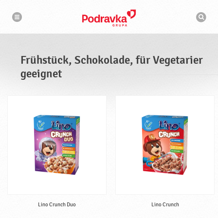
N
S
a
u
v
c
i
g
h
a
m
t
a
i
s
o
Frühstück, Schokolade, für Vegetarier
n
c
h
geeignet
i
n
e
Lino Crunch Duo
Lino Crunch