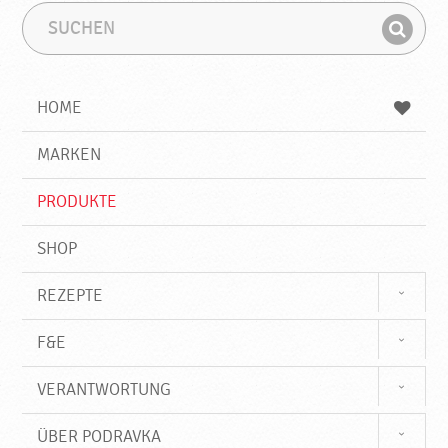
S
S
u
u
F
c
c
i
h
h
e
b
n
HOME
n
e
d
g
e
r
MARKEN
n
i
f
PRODUKTE
f
SHOP
REZEPTE
F&E
VERANTWORTUNG
ÜBER PODRAVKA