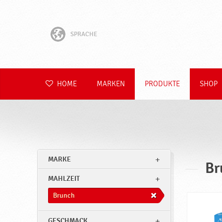
SPRACHE
English
Hrvatski
HOME
MARKEN
PRODUKTE
SHOP
Slovenščina
Čeština
Slovenčina
MARKE
Br
Polski
MAHLZEIT
Română
Brunch
GESCHMACK