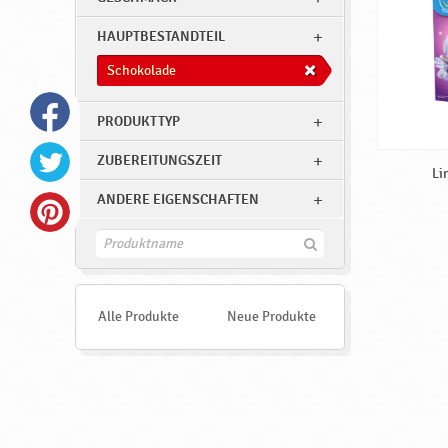
HAUPTBESTANDTEIL
Schokolade
PRODUKTTYP
ZUBEREITUNGSZEIT
Li
ANDERE EIGENSCHAFTEN
F
i
n
d
e
Alle Produkte
Neue Produkte
n