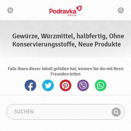
N
S
a
u
v
c
i
g
h
a
m
t
a
i
s
o
Gewürze, Würzmittel, halbfertig, Ohne
n
c
h
Konservierungsstoffe, Neue Produkte
i
n
e
Falls Ihnen dieser Inhalt gefallen hat, können Sie ihn mit Ihren
Freunden teilen
S
S
u
u
F
c
c
i
h
h