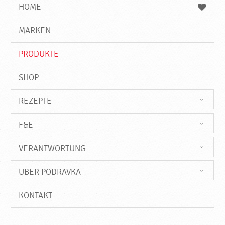
e
b
n
HOME
n
e
d
g
e
r
MARKEN
n
i
f
PRODUKTE
f
SHOP
REZEPTE
F&E
VERANTWORTUNG
ÜBER PODRAVKA
KONTAKT