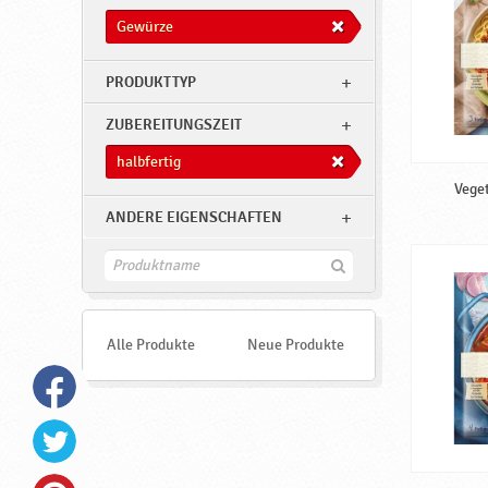
Gewürze
PRODUKTTYP
ZUBEREITUNGSZEIT
halbfertig
Veget
ANDERE EIGENSCHAFTEN
F
i
n
d
e
Alle Produkte
Neue Produkte
n