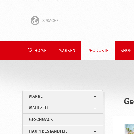
SPRACHE
English
Hrvatski
HOME
MARKEN
PRODUKTE
SHOP
Slovenščina
Čeština
Slovenčina
MARKE
Ge
Polski
MAHLZEIT
Română
GESCHMACK
HAUPTBESTANDTEIL