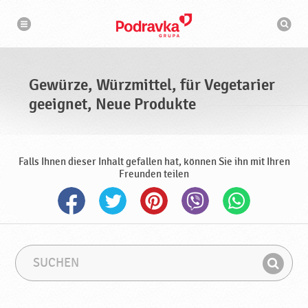
N
S
a
u
v
c
i
g
h
a
m
t
a
i
s
o
Gewürze, Würzmittel, für Vegetarier
n
c
h
geeignet, Neue Produkte
i
n
e
Falls Ihnen dieser Inhalt gefallen hat, können Sie ihn mit Ihren
Freunden teilen
S
S
u
u
F
c
c
i
h
h