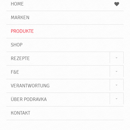
e
b
n
HOME
n
e
d
g
e
r
MARKEN
n
i
f
PRODUKTE
f
SHOP
REZEPTE
F&E
VERANTWORTUNG
ÜBER PODRAVKA
KONTAKT