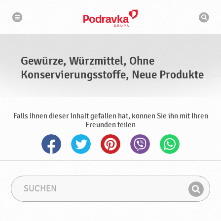
N
S
a
u
v
c
i
g
h
a
m
t
a
i
s
o
Gewürze, Würzmittel, Ohne
n
c
h
Konservierungsstoffe, Neue Produkte
i
n
e
Falls Ihnen dieser Inhalt gefallen hat, können Sie ihn mit Ihren
Freunden teilen
S
S
u
u
F
c
c
i
h
h