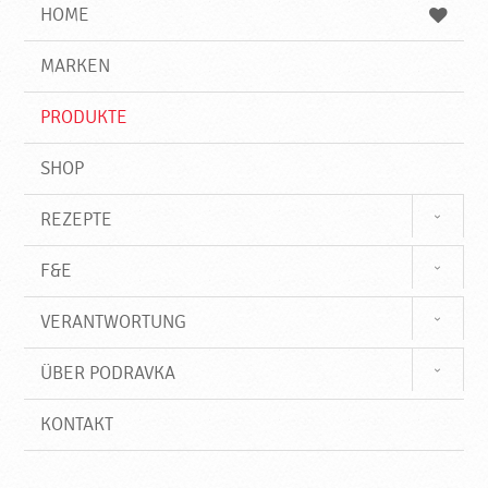
e
b
n
HOME
n
e
d
g
e
r
MARKEN
n
i
f
PRODUKTE
f
SHOP
REZEPTE
F&E
VERANTWORTUNG
ÜBER PODRAVKA
KONTAKT