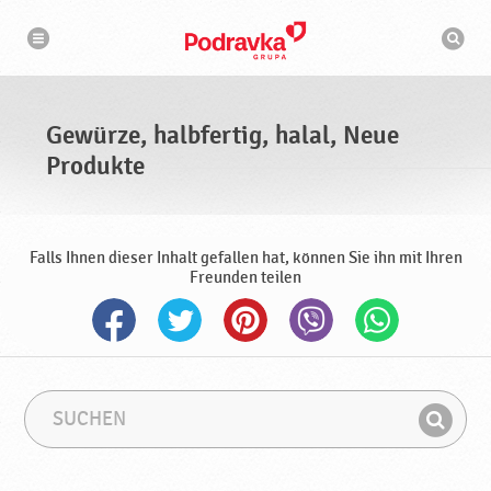
N
S
a
u
v
c
i
g
h
a
m
t
a
i
s
o
Gewürze, halbfertig, halal, Neue
n
c
h
Produkte
i
n
e
Falls Ihnen dieser Inhalt gefallen hat, können Sie ihn mit Ihren
Freunden teilen
S
S
u
u
F
c
c
i
h
h