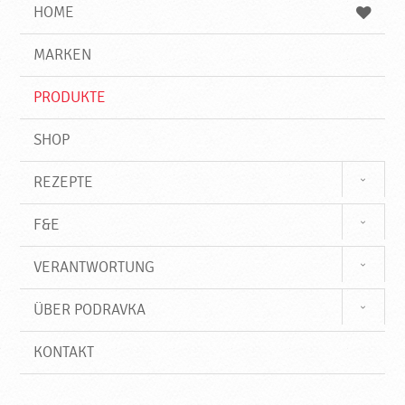
e
b
n
HOME
n
e
d
g
e
r
MARKEN
n
i
f
PRODUKTE
f
SHOP
REZEPTE
F&E
VERANTWORTUNG
ÜBER PODRAVKA
KONTAKT