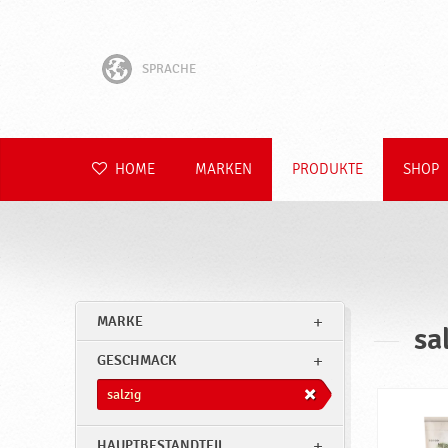
SPRACHE
English
Hrvatski
HOME
MARKEN
PRODUKTE
SHOP
Slovenščina
Čeština
Slovenčina
MARKE
sa
Polski
GESCHMACK
Română
salzig
HAUPTBESTANDTEIL