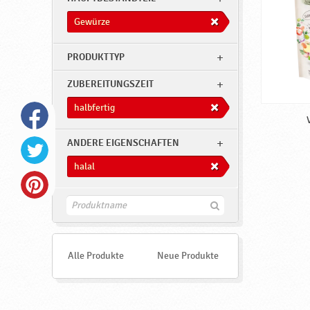
Gewürze
PRODUKTTYP
ZUBEREITUNGSZEIT
halbfertig
ANDERE EIGENSCHAFTEN
halal
F
i
n
d
e
Alle Produkte
Neue Produkte
n