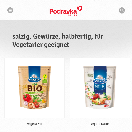
N
S
a
u
v
c
i
g
h
a
m
t
a
i
s
o
salzig, Gewürze, halbfertig, für
n
c
h
Vegetarier geeignet
i
n
e
Vegeta Bio
Vegeta Natur