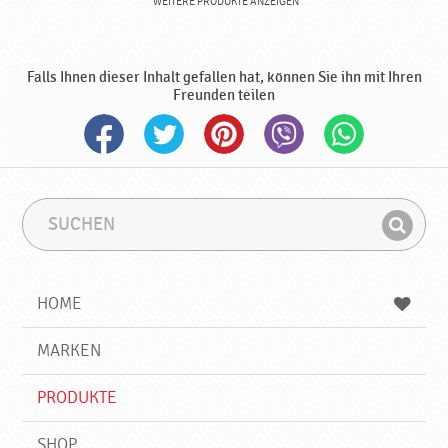
WEITERE PRODUKTE ANZEIGEN
Falls Ihnen dieser Inhalt gefallen hat, können Sie ihn mit Ihren
Freunden teilen
S
S
u
u
F
c
c
i
h
h
e
b
n
HOME
n
e
d
g
e
r
MARKEN
n
i
f
PRODUKTE
f
SHOP