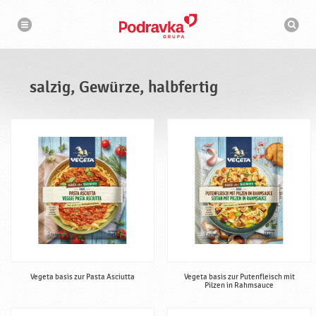
N
S
a
u
v
c
i
g
h
a
m
t
a
i
s
o
salzig, Gewürze, halbfertig
n
c
h
i
n
e
Vegeta basis zur Pasta Asciutta
Vegeta basis zur Putenfleisch mit
Pilzen in Rahmsauce