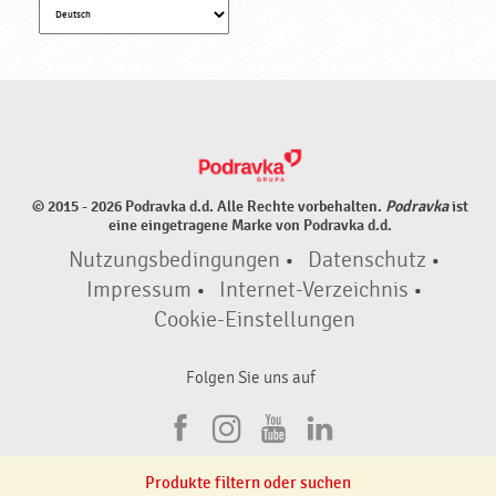
© 2015 - 2026 Podravka d.d. Alle Rechte vorbehalten.
Podravka
ist
eine eingetragene Marke von Podravka d.d.
Nutzungsbedingungen
•
Datenschutz
•
Impressum
•
Internet-Verzeichnis
•
Cookie-Einstellungen
Folgen Sie uns auf
F
I
Y
L
a
n
o
i
Produkte filtern oder suchen