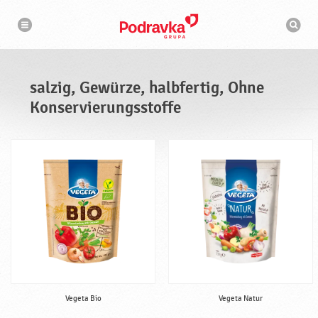
N
S
a
u
v
c
i
g
h
a
m
t
a
i
s
o
salzig, Gewürze, halbfertig, Ohne
n
c
h
Konservierungsstoffe
i
n
e
Vegeta Bio
Vegeta Natur