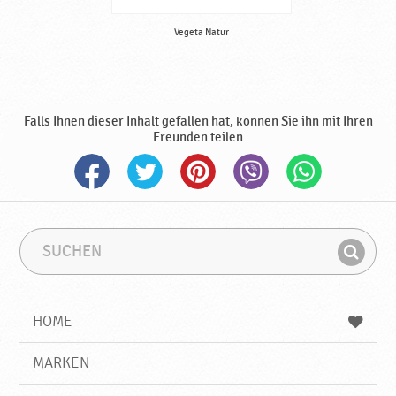
Vegeta Natur
Falls Ihnen dieser Inhalt gefallen hat, können Sie ihn mit Ihren
Freunden teilen
S
S
u
u
F
c
c
i
h
h
e
b
n
HOME
n
e
d
g
e
r
MARKEN
n
i
f