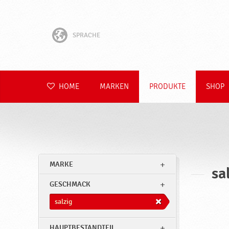
SPRACHE
English
Hrvatski
HOME
MARKEN
PRODUKTE
SHOP
Slovenščina
Čeština
Slovenčina
MARKE
sa
Polski
GESCHMACK
Română
salzig
HAUPTBESTANDTEIL