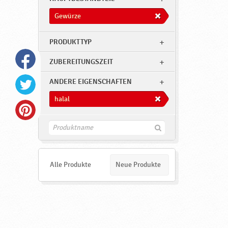
Gewürze
PRODUKTTYP
ZUBEREITUNGSZEIT
ANDERE EIGENSCHAFTEN
halal
F
i
n
d
e
Alle Produkte
Neue Produkte
n