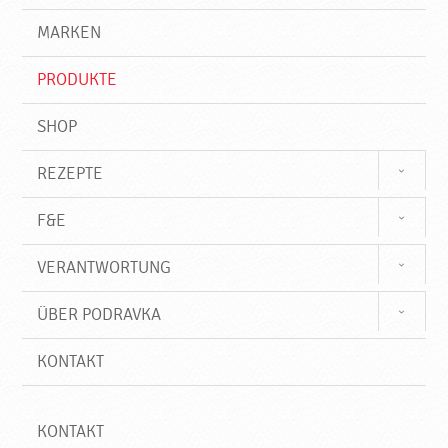
g
e
r
MARKEN
n
i
f
PRODUKTE
f
SHOP
REZEPTE
F&E
VERANTWORTUNG
ÜBER PODRAVKA
KONTAKT
KONTAKT