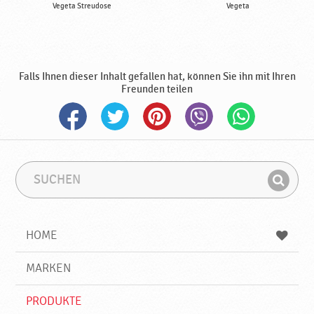
Vegeta Streudose
Vegeta
Falls Ihnen dieser Inhalt gefallen hat, können Sie ihn mit Ihren
Freunden teilen
S
S
u
u
F
c
c
i
h
h
e
b
n
HOME
n
e
d
g
e
r
MARKEN
n
i
f
PRODUKTE
f