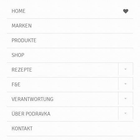
i
h
h
e
b
n
HOME
n
e
d
g
e
r
MARKEN
n
i
f
PRODUKTE
f
SHOP
REZEPTE
F&E
VERANTWORTUNG
ÜBER PODRAVKA
KONTAKT