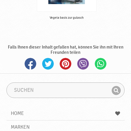
b
e
r
Vegeta basis zur gulasch
i
t
u
n
g
Falls Ihnen dieser Inhalt gefallen hat, können Sie ihn mit Ihren
v
Freunden teilen
o
n
S
ü
ß
S
S
w
u
u
a
F
c
c
r
i
h
h
e
e
b
n
HOME
n
e
d
n
g
e
♥
r
MARKEN
n
P