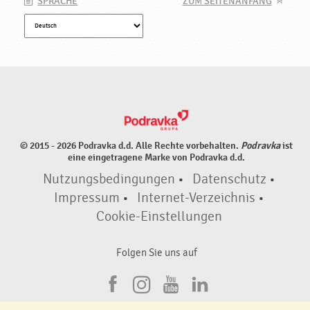
SPRACHE
ZUM SEITENANFANG
© 2015 - 2026 Podravka d.d. Alle Rechte vorbehalten.
Podravka
ist
eine eingetragene Marke von Podravka d.d.
Nutzungsbedingungen
•
Datenschutz
•
Impressum
•
Internet-Verzeichnis
•
Cookie-Einstellungen
Folgen Sie uns auf
F
I
Y
L
a
n
o
i