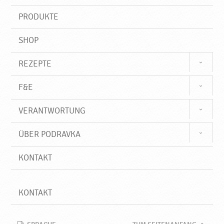
i
o
f
PRODUKTE
f
d
r
SHOP
a
v
k
REZEPTE
a
F&E
VERANTWORTUNG
ÜBER PODRAVKA
KONTAKT
KONTAKT