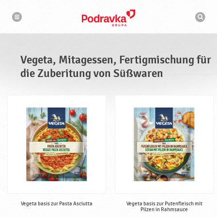
V
N
S
a
e
u
v
c
i
g
g
h
a
e
m
t
a
i
t
s
o
Vegeta, Mitagessen, Fertigmischung für
n
a
c
h
die Zuberitung von Süßwaren
,
i
n
M
e
i
t
a
g
e
s
s
e
n
,
F
Vegeta basis zur Pasta Asciutta
Vegeta basis zur Putenfleisch mit
Pilzen in Rahmsauce
e