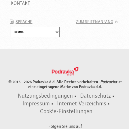
r
KONTAKT
s
t
ä
SPRACHE
ZUM SEITENANFANG
r
k
e
r
n
,
N
e
u
© 2015 - 2026 Podravka d.d. Alle Rechte vorbehalten.
Podravka
ist
e
eine eingetragene Marke von Podravka d.d.
P
Nutzungsbedingungen
•
Datenschutz
•
r
o
Impressum
•
Internet-Verzeichnis
•
d
Cookie-Einstellungen
u
k
Folgen Sie uns auf
t