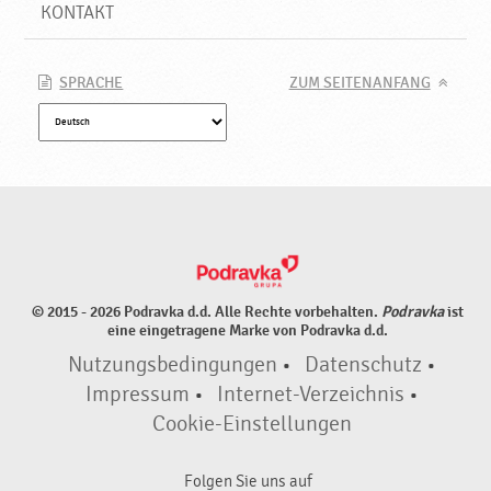
d
KONTAKT
u
k
t
SPRACHE
ZUM SEITENANFANG
e
♥
P
o
d
r
a
v
k
© 2015 - 2026 Podravka d.d. Alle Rechte vorbehalten.
Podravka
ist
a
eine eingetragene Marke von Podravka d.d.
Nutzungsbedingungen
•
Datenschutz
•
Impressum
•
Internet-Verzeichnis
•
Cookie-Einstellungen
Folgen Sie uns auf