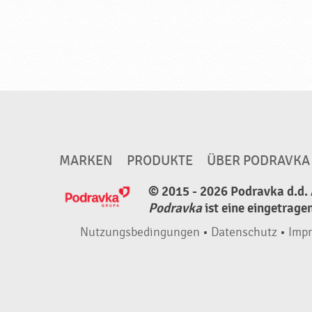
s
c
h
u
n
g
f
ü
MARKEN
PRODUKTE
ÜBER PODRAVKA
r
© 2015 - 2026 Podravka d.d. 
d
Podravka
ist eine eingetrage
i
e
Nutzungsbedingungen
•
Datenschutz
•
Imp
Z
u
b