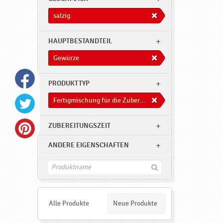
G
e
salzig
w
HAUPTBESTANDTEIL
ü
r
Gewürze
z
PRODUKTTYP
e
,
Fertigmischung für die Zuberitung von Süßwaren
F
ZUBEREITUNGSZEIT
e
r
ANDERE EIGENSCHAFTEN
t
F
i
i
n
g
d
m
e
Alle Produkte
Neue Produkte
n
i