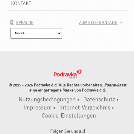
m
KONTAKT
a
c
k
SPRACHE
ZUM SEITENANFANG
s
v
e
r
s
t
ä
r
k
© 2015 - 2026 Podravka d.d. Alle Rechte vorbehalten.
Podravka
ist
e
eine eingetragene Marke von Podravka d.d.
r
Nutzungsbedingungen
•
Datenschutz
•
n
,
Impressum
•
Internet-Verzeichnis
•
N
Cookie-Einstellungen
e
u
Folgen Sie uns auf
e