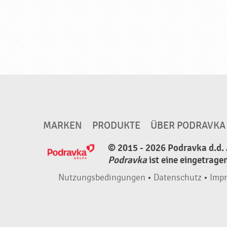
g
e
t
a
r
i
e
r
g
MARKEN
PRODUKTE
ÜBER PODRAVKA
e
© 2015 - 2026 Podravka d.d. 
e
Podravka
ist eine eingetrage
i
Nutzungsbedingungen
•
Datenschutz
•
Imp
g
n
e