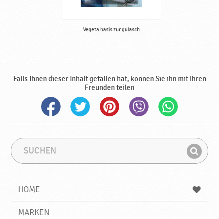
b
e
r
Vegeta basis zur gulasch
i
t
u
n
g
Falls Ihnen dieser Inhalt gefallen hat, können Sie ihn mit Ihren
v
Freunden teilen
o
n
S
ü
ß
S
S
w
u
u
a
F
c
c
r
i
h
h
e
e
b
n
HOME
n
e
d
n
g
e
♥
r
MARKEN
n
P