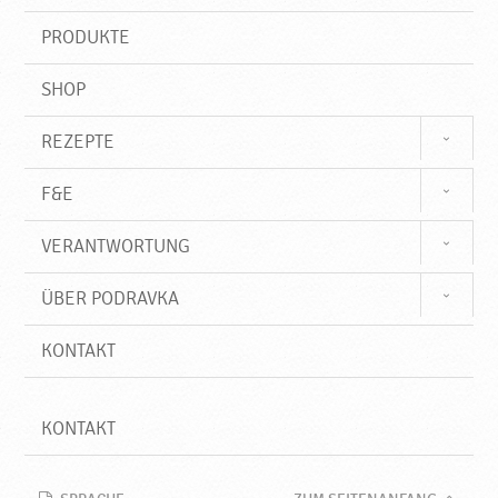
i
o
f
PRODUKTE
f
d
r
SHOP
a
v
k
REZEPTE
a
F&E
VERANTWORTUNG
ÜBER PODRAVKA
KONTAKT
KONTAKT