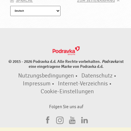
SPRACHE
ZUM SEITENANFANG
© 2015 - 2026 Podravka d.d. Alle Rechte vorbehalten.
Podravka
ist
eine eingetragene Marke von Podravka d.d.
Nutzungsbedingungen
•
Datenschutz
•
Impressum
•
Internet-Verzeichnis
•
Cookie-Einstellungen
Folgen Sie uns auf
F
I
Y
L
a
n
o
i