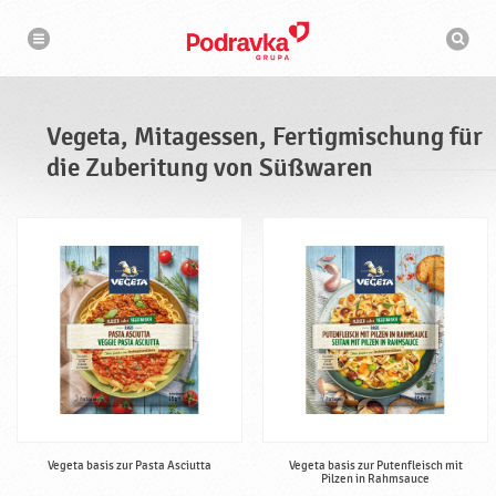
V
N
S
a
e
u
v
c
i
g
g
h
a
e
m
t
a
i
t
s
o
Vegeta, Mitagessen, Fertigmischung für
n
a
c
h
die Zuberitung von Süßwaren
,
i
n
M
e
i
t
a
g
e
s
s
e
n
,
F
Vegeta basis zur Pasta Asciutta
Vegeta basis zur Putenfleisch mit
Pilzen in Rahmsauce
e