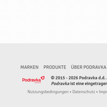
P
o
d
r
a
v
k
a
MARKEN
PRODUKTE
ÜBER PODRAVKA
© 2015 - 2026 Podravka d.d. 
Podravka
ist eine eingetrage
Nutzungsbedingungen
•
Datenschutz
•
Imp