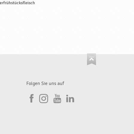
erfrühstücksfleisch
Folgen Sie uns auf
I
F
n
Y
L
a
s
o
i